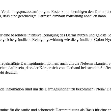
en Verdauungsprozess aufbringen. Fastenkuren beruhigen den Darm, da e
n, dass eine geschädigte Darmschleimhaut vollständig abheilen kann.
für eine besonders intensive Reinigung des Darms nutzen und gelöste S
 die gleiche gründliche Reinigungswirkung wie die gründliche Colon-H
gt regelmäßige Darmspülungen gönnen, auch um die Nebenwirkungen vo
n dafür sein, dass der Körper sich von allerhand belastenden Stoffen
lg deutlich.
nende Information rund um die Darmgesundheit zu bekommen? Nein? Da
mine für die sanfte und schonende Darmreinigung als Basis für eine er