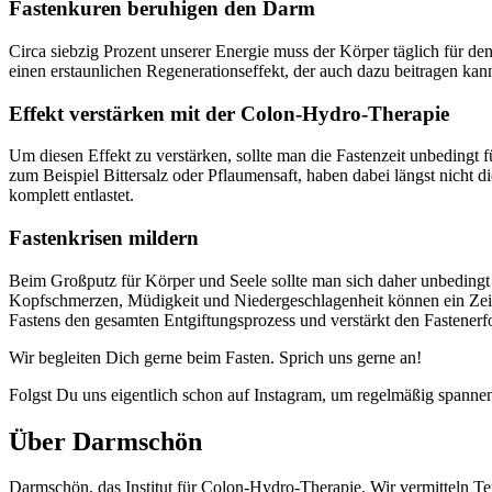
Fastenkuren beruhigen den Darm
Circa siebzig Prozent unserer Energie muss der Körper täglich für d
einen erstaunlichen Regenerationseffekt, der auch dazu beitragen kan
Effekt verstärken mit der Colon-Hydro-Therapie
Um diesen Effekt zu verstärken, sollte man die Fastenzeit unbedingt 
zum Beispiel Bittersalz oder Pflaumensaft, haben dabei längst nicht
komplett entlastet.
Fastenkrisen mildern
Beim Großputz für Körper und Seele sollte man sich daher unbedin
Kopfschmerzen, Müdigkeit und Niedergeschlagenheit können ein Zeiche
Fastens den gesamten Entgiftungsprozess und verstärkt den Fastenerfo
Wir begleiten Dich gerne beim Fasten. Sprich uns gerne an!
Folgst Du uns eigentlich schon auf Instagram, um regelmäßig span
Über Darmschön
Darmschön, das Institut für Colon-Hydro-Therapie. Wir vermitteln Ter